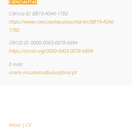
CIÊNCIA
VITAE
Ciência ID: BB19-A5A6-17B2
https://www.cienciavitae.pt/portal/en/BB19-A5A6-
17B2
ORCID iD: 0000-0003-0078-6894
https://orcid.org/0000-0003-0078-6894
E-mail
mario.moutinho@ulusofona.pt
Início
|
CV